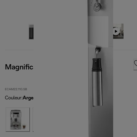
Magnifica S, Silver Black
ECAM22.110.SB
Couleur
:
Argent