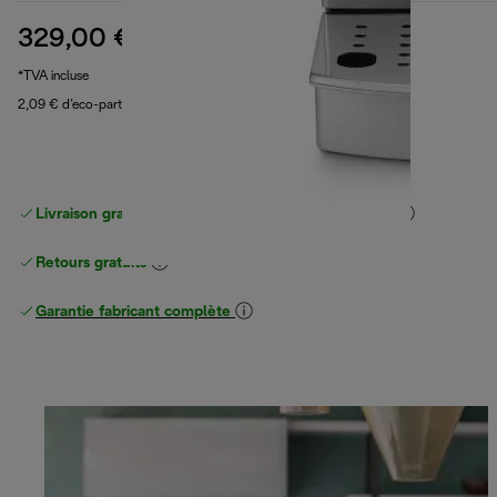
329,00 €
prix original 379,90 €
379,90 €
(-13 %)
*TVA incluse
2,09 € d’eco-part
Livraison gratuite standard
standard à partir de 49 €
Retours gratuits
Garantie fabricant complète