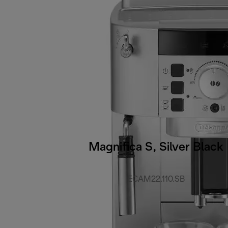
Magnifica S, Silver Black
ECAM22.110.SB