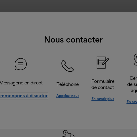
Nous contacter
Cen
Formulaire
Messagerie en direct
Téléphone
de s
de contact
ag
mmençons à discuter
Appelez-nous
En savoir plus
En sav