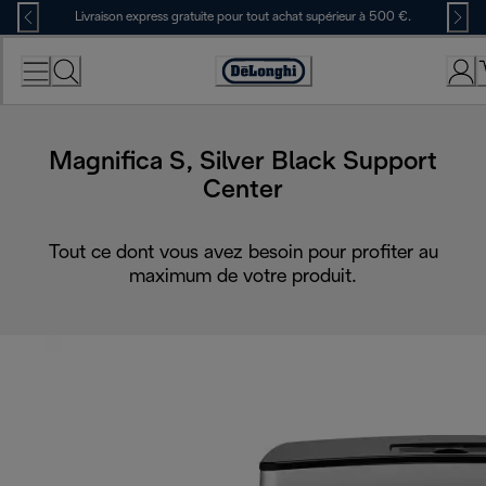
Skip
Livraison express gratuite pour tout achat supérieur à 500 €.
to
Content
Déclaration
d'accessibilité
Magnifica S, Silver Black Support
Center
Tout ce dont vous avez besoin pour profiter au
maximum de votre produit.