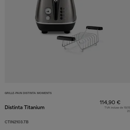
GRILLE-PAIN DISTINTA MOMENTS
114,90 €
Distinta Titanium
TVA incluse de 19,15
2
CTIN2103.TB