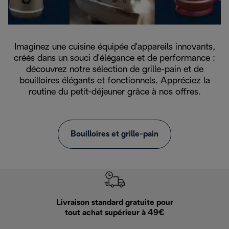
Imaginez une cuisine équipée d'appareils innovants,
créés dans un souci d'élégance et de performance :
découvrez notre sélection de grille-pain et de
bouilloires élégants et fonctionnels. Appréciez la
routine du petit-déjeuner grâce à nos offres.
Bouilloires et grille-pain
Livraison standard gratuite pour
Ret
tout achat supérieur à 49€
30 jours pour 