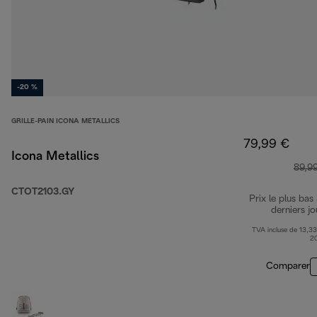
-20 %
GRILLE-PAIN ICONA METALLICS
79,99 €
Icona Metallics
89,9
CTOT2103.GY
Prix le plus bas
derniers jo
TVA incluse de 13,33
2
Comparer