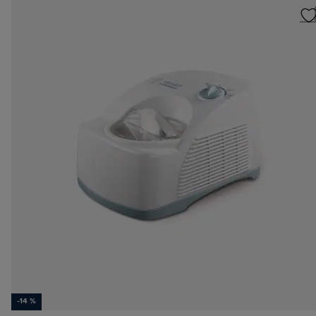
-14 %