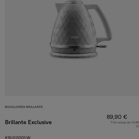
BOUILLOIRES BRILLANTE
89,90 €
Brillante Exclusive
TVA incluse de 14,98
2
KBJX2001.W