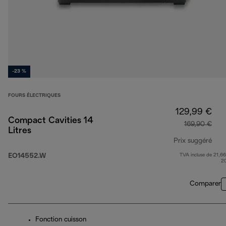
-23 %
FOURS ÉLECTRIQUES
129,99 €
Compact Cavities 14
169,90 €
Litres
Prix suggéré
EO14552.W
TVA incluse de 21,66
prix
2
Comparer
Fonction cuisson