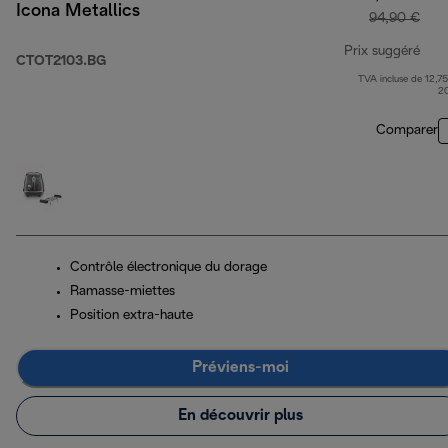
Icona Metallics
94,90 €
Prix suggéré
CTOT2103.BG
TVA incluse de 12,75
prix
2
Comparer
Contrôle électronique du dorage
Ramasse-miettes
Position extra-haute
Préviens-moi
En découvrir plus