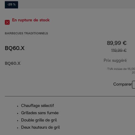
-25 %
En rupture de stock
BARBECUES TRADITIONNELS
89,99 €
BQ60.X
119,99 €
Prix suggéré
BQ60.X
TVA incluse de 15,00
prix
2
Comparer
Chauffage sélectif
Grillades sans fumée
Double grille de gril
Deux hauteurs de gril