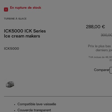
En rupture de stock
TURBINE À GLACE
288,00 €
ICK5000 ICK Series
300,0
Ice cream makers
Prix le plus bas
ICK5000
derniers jo
TVA incluse de 48,00
2
Comparer
Compatible lave-vaisselle
Couvercle transparent