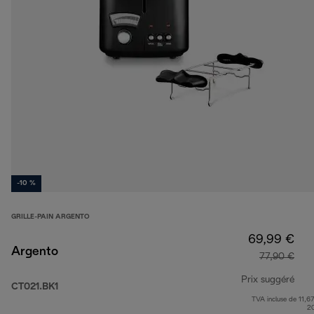
-10 %
GRILLE-PAIN ARGENTO
69,99 €
Argento
77,90 €
Prix suggéré
CT021.BK1
TVA incluse de 11,67
prix
2