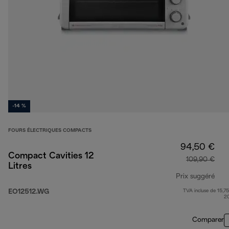
-14 %
FOURS ÉLECTRIQUES COMPACTS
94,50 €
Compact Cavities 12
109,90 €
Litres
Prix suggéré
EO12512.WG
TVA incluse de 15,75
prix
2
Comparer