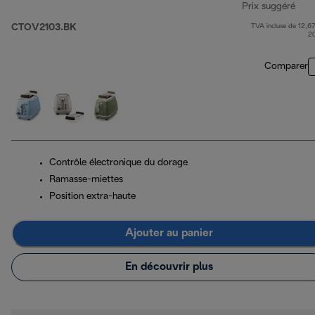
Prix suggéré
CTOV2103.BK
TVA incluse de 12,67
prix
2
Comparer
Contrôle électronique du dorage
Ramasse-miettes
Position extra-haute
Ajouter au panier
En découvrir plus