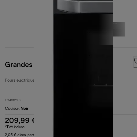
Grandes cavités de 40 litres
Fours électriques à grandes cavités
EO40123.S
Couleur
:
Noir
209,99 €
*TVA incluse
2,05 € d’eco-part