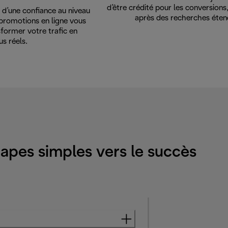
d’être crédité pour les conversion
d’une confiance au niveau
après des recherches éten
promotions en ligne vous
former votre trafic en
us réels.
apes simples vers le succès