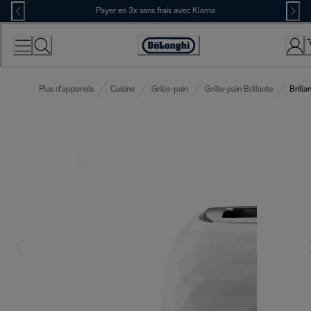
Skip
Payer en 3x sans frais avec Klarna
to
Content
Déclaration
d'accessibilité
Plus d'appareils
Cuisine
Grille-pain
Grille-pain Brillante
Brilla