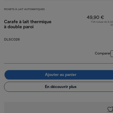
PICHETS À LAIT AUTOMATIQUES
49,90 €
Carafe à lait thermique
TVA incluse de 8,32
2
à double paroi
DLSC026
Comparer
Ajouter au panier
En découvrir plus