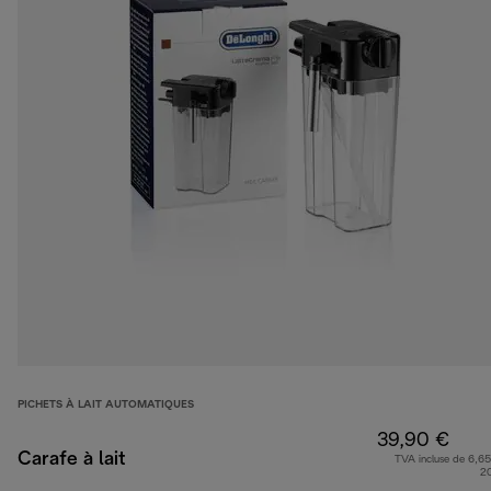
PICHETS À LAIT AUTOMATIQUES
39,90 €
Carafe à lait
TVA incluse de 6,65
2