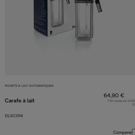
PICHETS À LAIT AUTOMATIQUES
64,90 €
Carafe à lait
TVA incluse de 10,82
2
DLSC014
Comparer