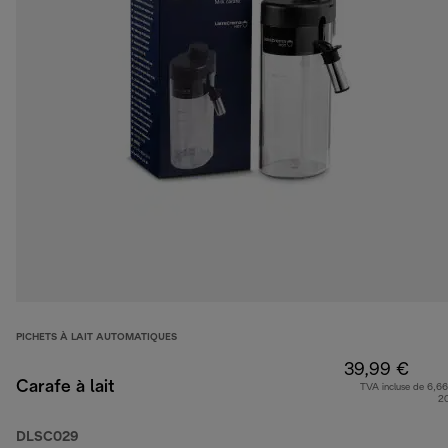
PICHETS À LAIT AUTOMATIQUES
39,99 €
Carafe à lait
TVA incluse de 6,66
2
DLSC029