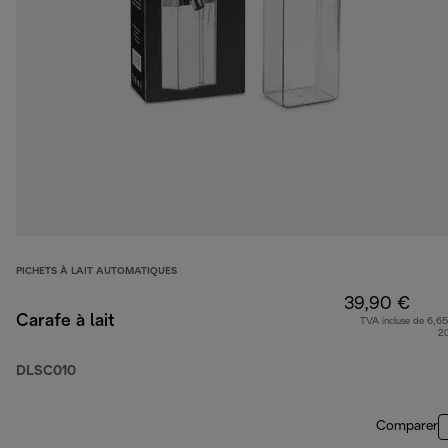
PICHETS À LAIT AUTOMATIQUES
39,90 €
Carafe à lait
TVA incluse de 6,65
2
DLSC010
Comparer