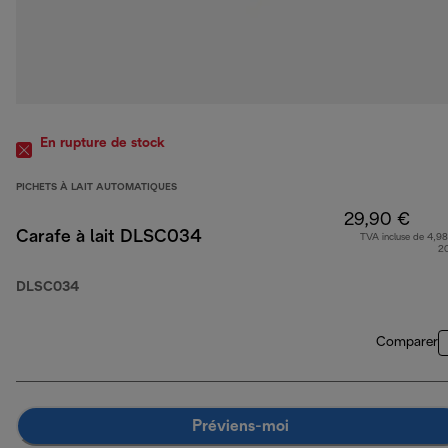
En rupture de stock
PICHETS À LAIT AUTOMATIQUES
29,90 €
Carafe à lait DLSC034
TVA incluse de 4,98
2
DLSC034
Comparer
Préviens-moi