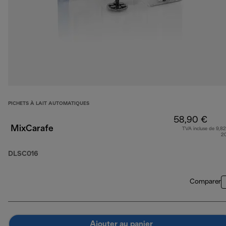
PICHETS À LAIT AUTOMATIQUES
58,90 €
MixCarafe
TVA incluse de 9,82
2
DLSC016
Comparer
Ajouter au panier