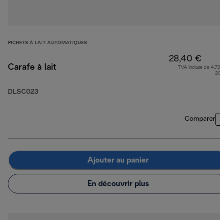
PICHETS À LAIT AUTOMATIQUES
28,40 €
Carafe à lait
TVA incluse de 4,73
2
DLSC023
Comparer
Ajouter au panier
En découvrir plus