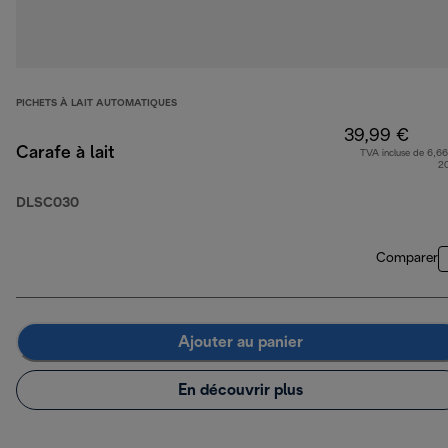
PICHETS À LAIT AUTOMATIQUES
39,99 €
Carafe à lait
TVA incluse de 6,66
2
DLSC030
Comparer
Ajouter au panier
En découvrir plus