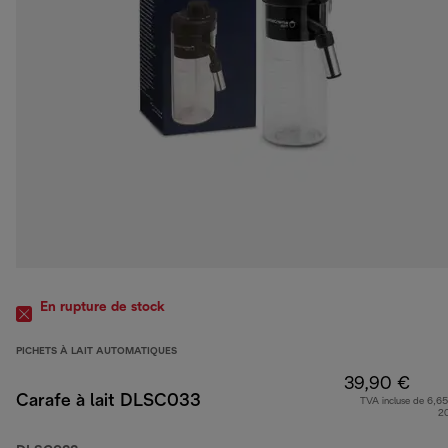
En rupture de stock
PICHETS À LAIT AUTOMATIQUES
39,90 €
Carafe à lait DLSC033
TVA incluse de 6,65
2