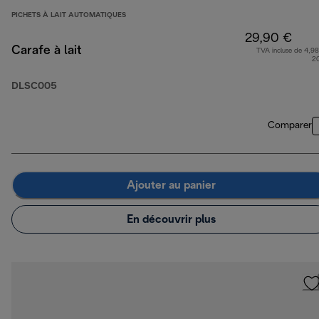
PICHETS À LAIT AUTOMATIQUES
29,90 €
Carafe à lait
TVA incluse de 4,98
2
DLSC005
Comparer
Ajouter au panier
En découvrir plus