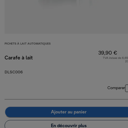
PICHETS À LAIT AUTOMATIQUES
39,90 €
Carafe à lait
TVA incluse de 6,65
2
DLSC006
Comparer
Ajouter au panier
En découvrir plus