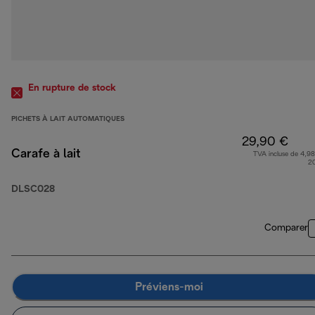
En rupture de stock
PICHETS À LAIT AUTOMATIQUES
29,90 €
Carafe à lait
TVA incluse de 4,98
2
DLSC028
Comparer
Préviens-moi