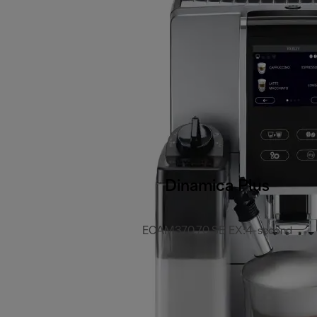
Dinamica Plus
ECAM370.70.SB EX:4-second