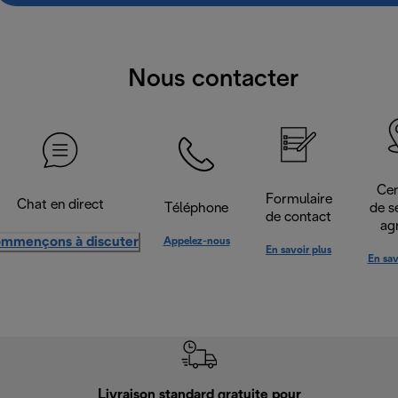
Nous contacter
Cen
Formulaire
Chat en direct
Téléphone
de s
de contact
ag
mmençons à discuter
Appelez-nous
En savoir plus
En sav
Livraison standard gratuite pour
Ret