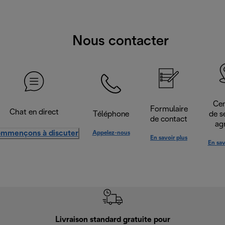
Nous contacter
Cen
Formulaire
Chat en direct
Téléphone
de s
de contact
ag
mmençons à discuter
Appelez-nous
En savoir plus
En sav
Livraison standard gratuite pour
Ret