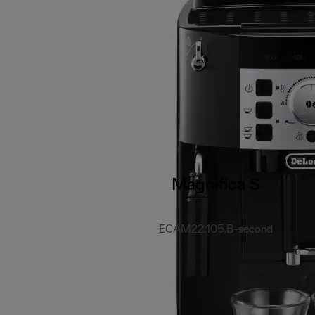
Magnifica S
ECAM22.105.B-second