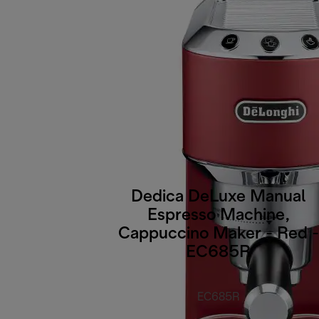
Dedica DeLuxe Manual
Espresso Machine,
Cappuccino Maker - Red -
EC685R
EC685R