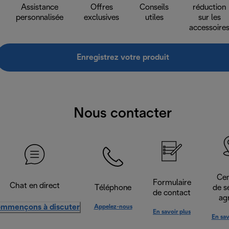
Assistance
Offres
Conseils
réduction
personnalisée
exclusives
utiles
sur les
accessoire
Enregistrez votre produit
Nous contacter
Cen
Formulaire
Chat en direct
Téléphone
de s
de contact
ag
mmençons à discuter
Appelez-nous
En savoir plus
En sav