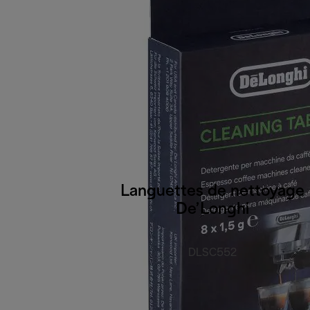
Languettes de nettoyage
De’Longhi
DLSC552