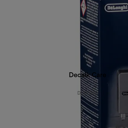
Decalk Care
DLSC500