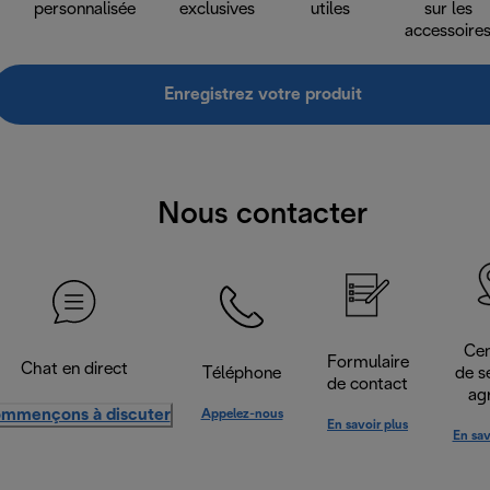
personnalisée
exclusives
utiles
sur les
accessoire
Enregistrez votre produit
Nous contacter
Cen
Formulaire
Chat en direct
Téléphone
de s
de contact
ag
mmençons à discuter
Appelez-nous
En savoir plus
En sav