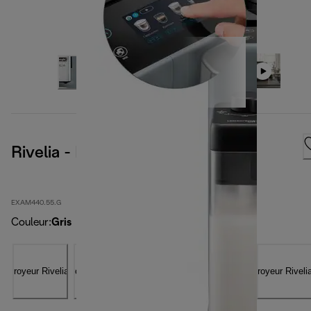
Rivelia - Pebble Grey
EXAM440.55.G
Couleur
:
Gris