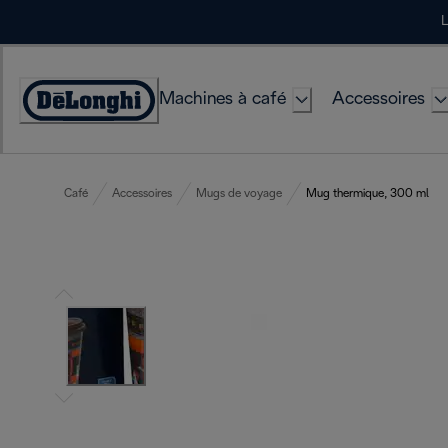
Skip
L
to
Content
Machines à café
Accessoires
Déclaration
d'accessibilité
Café
Accessoires
Mugs de voyage
Mug thermique, 300 ml