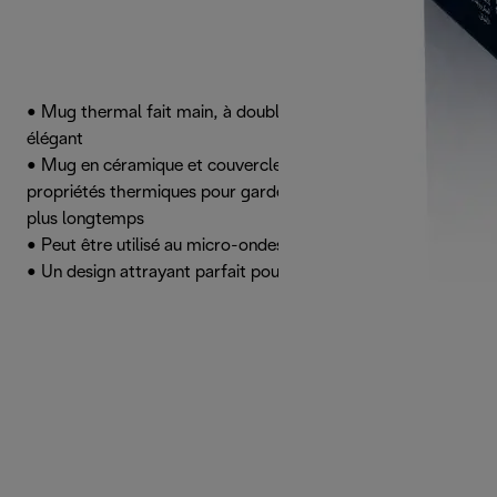
• Mug thermal fait main, à double paroi, et au design
élégant
• Mug en céramique et couvercle en silicone aux
propriétés thermiques pour garder votre boisson au chaud
plus longtemps
• Peut être utilisé au micro-ondes et au lave-vaisselle
• Un design attrayant parfait pour les amoureux du café