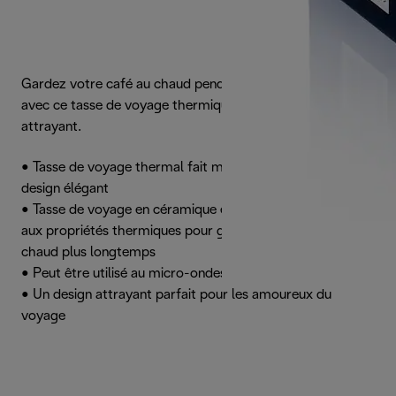
Gardez votre café au chaud pendant vos déplacements
avec ce tasse de voyage thermique en céramique fait main
attrayant.
• Tasse de voyage thermal fait main, à double paroi, et au
design élégant
• Tasse de voyage en céramique et couvercle en silicone
aux propriétés thermiques pour garder votre boisson au
chaud plus longtemps
• Peut être utilisé au micro-ondes et au lave-vaisselle
• Un design attrayant parfait pour les amoureux du
voyage