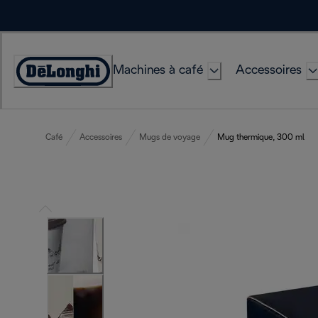
Skip
to
Content
Machines à café
Accessoires
Déclaration
d'accessibilité
Café
Accessoires
Mugs de voyage
Mug thermique, 300 ml