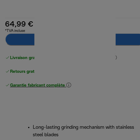
64,99 €
*TVA incluse
Préviens-moi
Livraison gratuite standard
standard à partir de 49 €
Retours gratuits
Garantie fabricant complète
Long-lasting grinding mechanism with stainless
steel blades