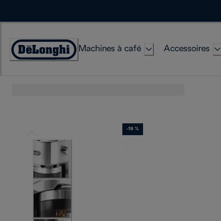
Skip
to
Content
Machines à café
Accessoires
Déclaration
d'accessibilité
-19 %