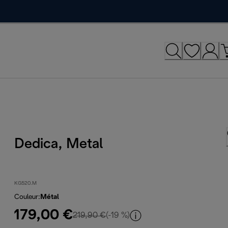
Dedica, Metal
KG520.M
Couleur
:
Métal
179,00 €
prix original 219,90 €
219,90 €
(-19 %)