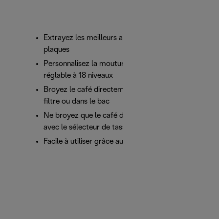
Extrayez les meilleurs arômes grâce aux deux
plaques
Personnalisez la mouture grâce au sélecteur
réglable à 18 niveaux
Broyez le café directement dans le support de
filtre ou dans le bac
Ne broyez que le café dont vous avez besoin
avec le sélecteur de tasse
Facile à utiliser grâce aux boutons soft touch