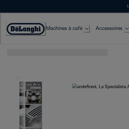
Skip
L
to
Content
Machines à café
Accessoires
Déclaration
d'accessibilité