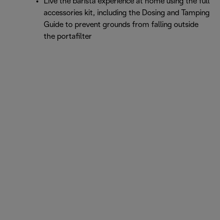
Live the barista experience at home using the full
accessories kit, including the Dosing and Tamping
Guide to prevent grounds from falling outside
the portafilter