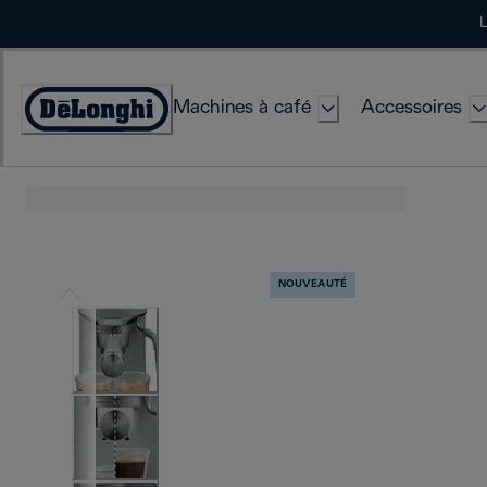
Skip
L
to
Content
Machines à café
Accessoires
Déclaration
d'accessibilité
NOUVEAUTÉ