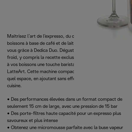
Maîtrisez l’art de l’expresso, du cappuccino et autres
boissons à base de café et de lait sans bouger de chez
vous grâce à Dedica Duo. Dégustez un café chaud ou
froid, y compris la recette exclusive Cold Brew, et donnez
à vos boissons une touche barista avec la buse vapeur My
LatteArt. Cette machine compacte s’adapte à n’importe
quel espace, en ajoutant sans effort un style italien à votre
cuisine.
• Des performances élevées dans un format compact de
seulement 15 cm de large, avec une pression de 15 bar
• Des porte-filtres haute capacité pour un expresso plus
savoureux et plus intense
• Obtenez une micromousse parfaite avec la buse vapeur