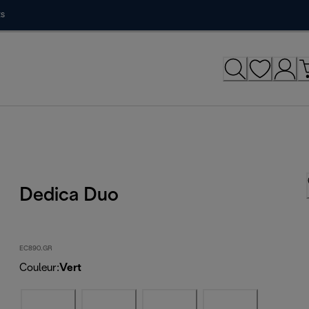
ts
Dedica Duo
EC890.GR
Couleur
:
Vert