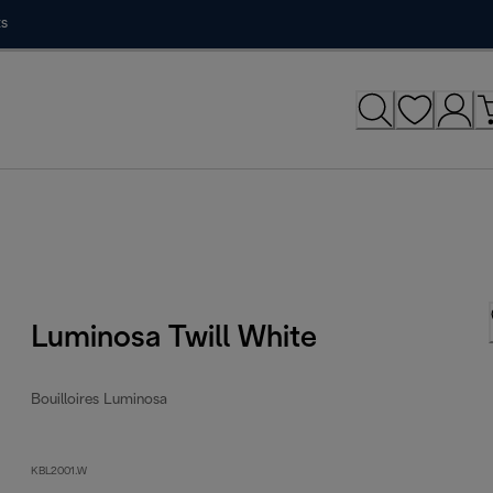
ts
Luminosa Twill White
Bouilloires Luminosa
KBL2001.W