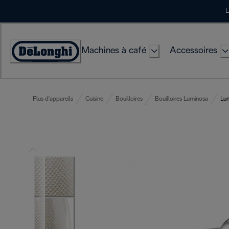
Skip
L
to
Content
Machines à café
Accessoires
Déclaration
d'accessibilité
Plus d'appareils
Cuisine
Bouilloires
Bouilloires Luminosa
Lum