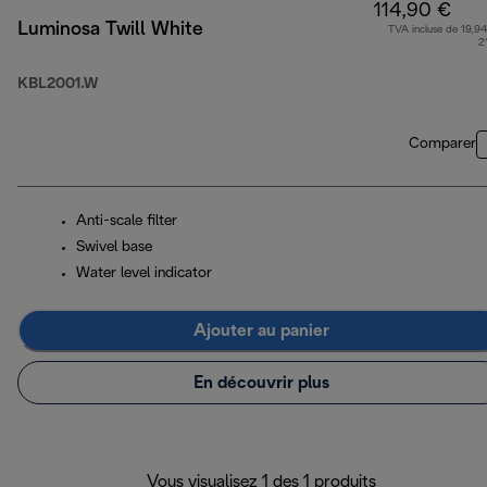
114,90 €
Luminosa Twill White
TVA incluse de 19,94
2
KBL2001.W
Comparer
Anti-scale filter
Swivel base
Water level indicator
Ajouter au panier
En découvrir plus
Vous visualisez 1 des 1 produits