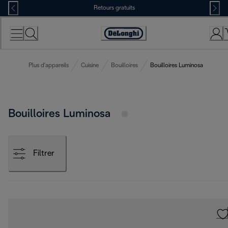
Skip
Retours gratuits
to
Content
Déclaration
d'accessibilité
Plus d'appareils
Cuisine
Bouilloires
Bouilloires Luminosa
Bouilloires Luminosa
Filtrer