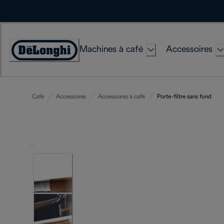
Skip
to
Content
Machines à café
Accessoires
Déclaration
d'accessibilité
Café
Accessoires
Accessoires à café
Porte-filtre sans fond