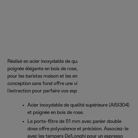
Réalisé en acier inoxydable de qualité supérieure avec une
poignée élégante en bois de rose, il est conçu pour durer
pour les baristas maison et les enthousiastes du café. La
conception sans fond offre une visibilité idéale pendant
l’extraction pour parfaire vos espressos.
Acier inoxydable de qualité supérieure (AISI304)
et poignée en bois de rose.
Le porte-filtre de 51 mm avec panier double
dose offre polyvalence et précision. Associez-le
avec les tampers De'Longhi pour un espresso