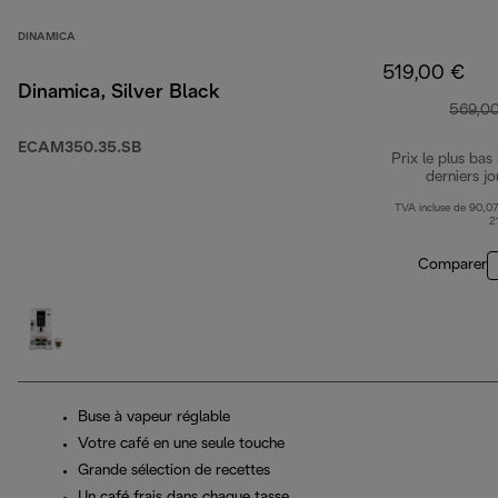
DINAMICA
519,00 €
Dinamica, Silver Black
569,0
ECAM350.35.SB
Prix le plus bas
derniers jo
TVA incluse de 90,07
2
Comparer
Buse à vapeur réglable
Votre café en une seule touche
Grande sélection de recettes
Un café frais dans chaque tasse