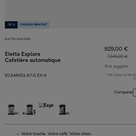
-12 %
CADEAU GRATUIT
ELETTA EXPLORE
929,00 €
Eletta Explore
1 049,90 €
Cafetière automatique
Prix suggéré
ECAM452.67.G EX:4
TVA incluse de 161,23
prix
2
Comparer
Votre touche. Votre café. Votre choix.