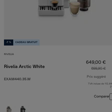
-7 %
CADEAU GRATUIT
RIVELIA
649,00 €
Rivelia Arctic White
699,90 €
Prix suggéré
EXAM440.35.W
TVA incluse de 112,64
pri
2
Comparer