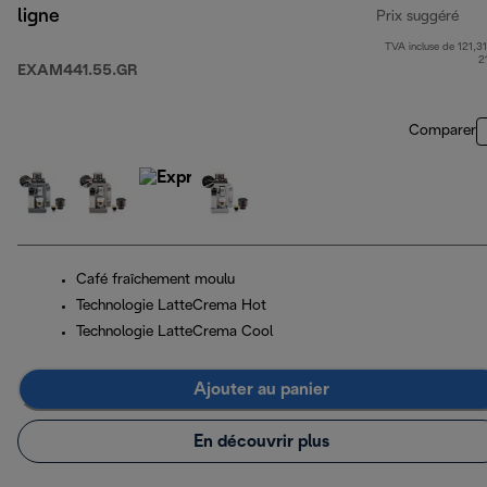
ligne
Prix suggéré
TVA incluse de 121,31
pri
2
EXAM441.55.GR
Comparer
Café fraîchement moulu
Technologie LatteCrema Hot
Technologie LatteCrema Cool
Ajouter au panier
En découvrir plus