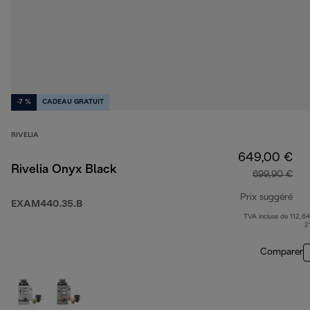
-7 %
CADEAU GRATUIT
RIVELIA
649,00 €
Rivelia Onyx Black
699,90 €
Prix suggéré
EXAM440.35.B
TVA incluse de 112,64
pri
2
Comparer