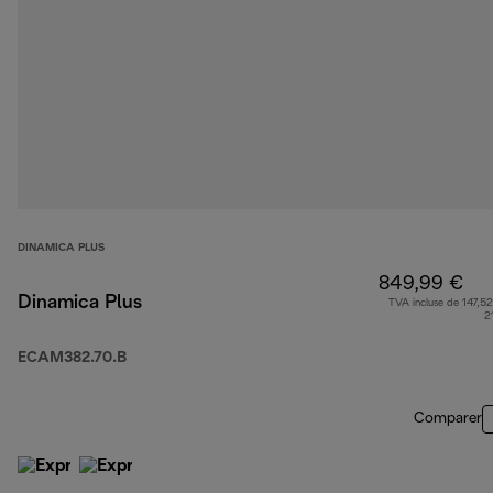
DINAMICA PLUS
849,99 €
Dinamica Plus
TVA incluse de 147,52
2
ECAM382.70.B
Comparer