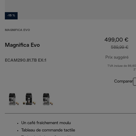
-15 %
MAGNIFICA EVO
499,00 €
Magnifica Evo
589,99 €
Prix suggéré
ECAM290.81.TB EX:1
TVA incluse de 86,60
pri
2
Comparer
Un café fraîchement moulu
Tableau de commande tactile