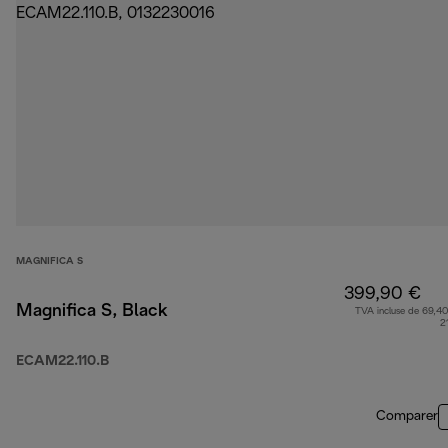
MAGNIFICA S
399,90 €
Magnifica S, Black
TVA incluse de 69,40
2
ECAM22.110.B
Comparer