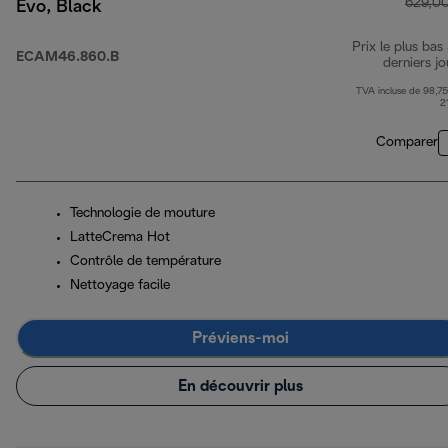
629,0
Evo, Black
Prix le plus bas
ECAM46.860.B
derniers jo
TVA incluse de 98,75
2
Comparer
Technologie de mouture
LatteCrema Hot
Contrôle de température
Nettoyage facile
Préviens-moi
En découvrir plus