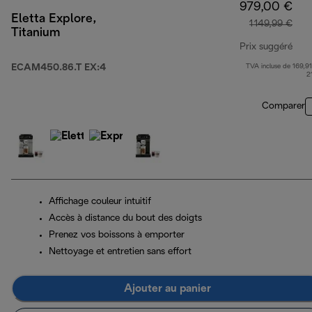
979,00 €
Eletta Explore,
1 149,99 €
Titanium
Prix suggéré
ECAM450.86.T EX:4
TVA incluse de 169,91
prix
2
Comparer
Affichage couleur intuitif
Accès à distance du bout des doigts
Prenez vos boissons à emporter
Nettoyage et entretien sans effort
Ajouter au panier