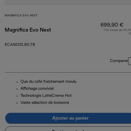
MAGNIFICA EVO NEXT
699,90 €
Magnifica Evo Next
TVA incluse de 121,47
2
ECAM312.80.TB
Comparer
Que du café fraîchement moulu
Affichage convivial
Technologie LatteCrema Hot
Vaste sélection de boissons
Ajouter au panier