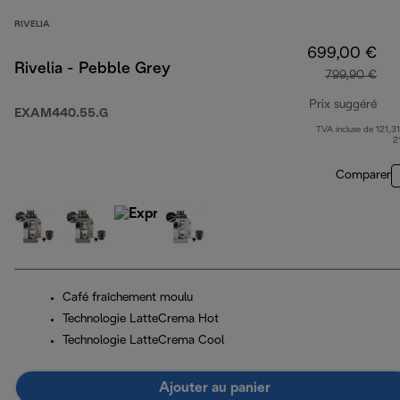
RIVELIA
699,00 €
Rivelia - Pebble Grey
799,90 €
Prix suggéré
EXAM440.55.G
TVA incluse de 121,31
pri
2
Comparer
Café fraîchement moulu
Technologie LatteCrema Hot
Technologie LatteCrema Cool
Ajouter au panier