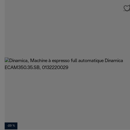
-23 %