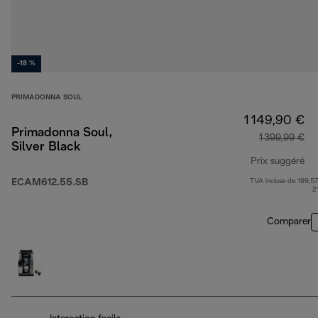
-18 %
PRIMADONNA SOUL
1 149,90 €
Primadonna Soul,
1 399,99 €
Silver Black
Prix suggéré
ECAM612.55.SB
TVA incluse de 199,57
pr
2
Comparer