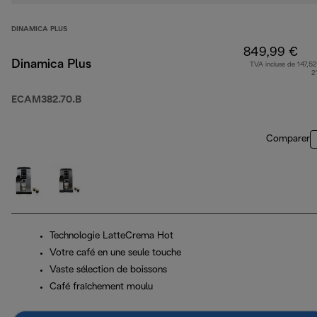
DINAMICA PLUS
849,99 €
Dinamica Plus
TVA incluse de 147,52
2
ECAM382.70.B
Comparer
Technologie LatteCrema Hot
Votre café en une seule touche
Vaste sélection de boissons
Café fraîchement moulu