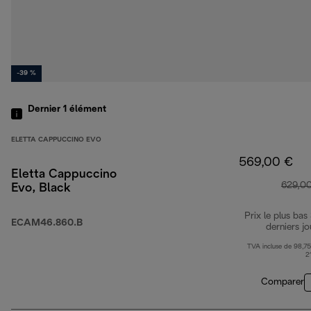
-39 %
Dernier 1
élément
ELETTA CAPPUCCINO EVO
569,00 €
Eletta Cappuccino
629,0
Evo, Black
Prix le plus bas
ECAM46.860.B
derniers jo
TVA incluse de 98,75
2
Comparer