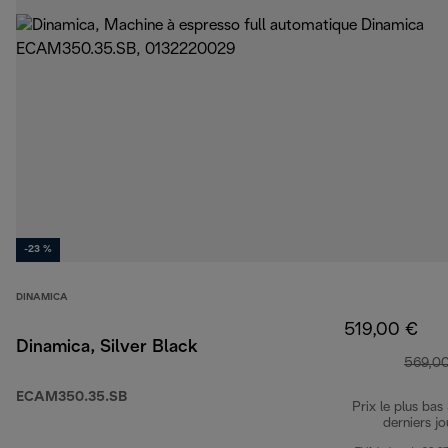
-23 %
DINAMICA
519,00 €
Dinamica, Silver Black
569,0
ECAM350.35.SB
Prix le plus bas
derniers jo