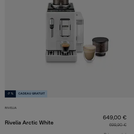
-7 %
CADEAU GRATUIT
RIVELIA
649,00 €
Rivelia Arctic White
699,90 €