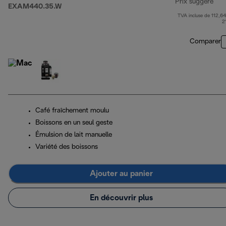
Prix suggéré
EXAM440.35.W
TVA incluse de 112,64
pri
2
Comparer
Café fraîchement moulu
Boissons en un seul geste
Émulsion de lait manuelle
Variété des boissons
Ajouter au panier
En découvrir plus