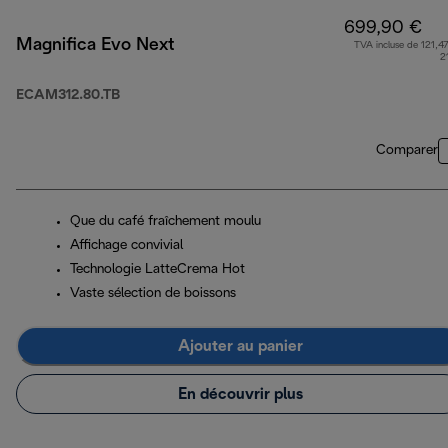
699,90 €
Magnifica Evo Next
TVA incluse de 121,47
2
ECAM312.80.TB
Comparer
Que du café fraîchement moulu
Affichage convivial
Technologie LatteCrema Hot
Vaste sélection de boissons
Ajouter au panier
En découvrir plus