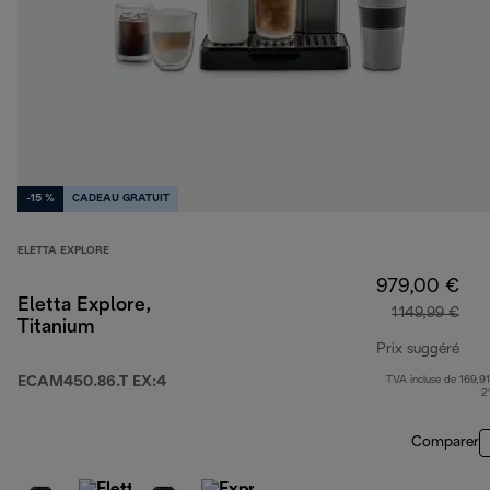
-15 %
CADEAU GRATUIT
ELETTA EXPLORE
979,00 €
Eletta Explore,
1 149,99 €
Titanium
Prix suggéré
ECAM450.86.T EX:4
TVA incluse de 169,91
prix
2
Comparer