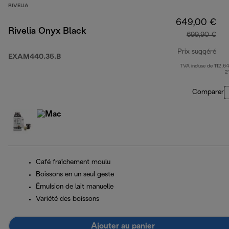
RIVELIA
649,00 €
Rivelia Onyx Black
699,90 €
Prix suggéré
EXAM440.35.B
TVA incluse de 112,64
pri
2
Comparer
Café fraîchement moulu
Boissons en un seul geste
Émulsion de lait manuelle
Variété des boissons
Ajouter au panier