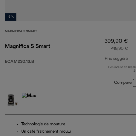
-5 %
MAGNIFICA S SMART
399,90 €
Magnifica S Smart
419,90 €
Prix suggéré
ECAM230.13.B
TVA incluse de 69,40
prix
2
Comparer
Technologie de mouture
Un café fraîchement moulu