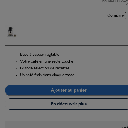
TVA incluse de 90,07
2
Comparer
Buse à vapeur réglable
Votre café en une seule touche
Grande sélection de recettes
Un café frais dans chaque tasse
Ajouter au panier
En découvrir plus