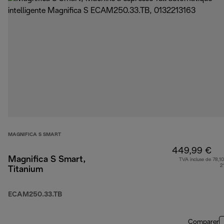
MAGNIFICA S SMART
449,99 €
Magnifica S Smart,
TVA incluse de 78,10
2
Titanium
ECAM250.33.TB
Comparer