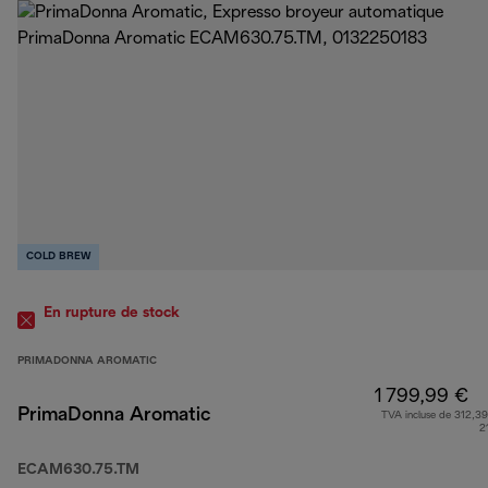
COLD BREW
En rupture de stock
PRIMADONNA AROMATIC
1 799,99 €
PrimaDonna Aromatic
TVA incluse de 312,39
2
ECAM630.75.TM