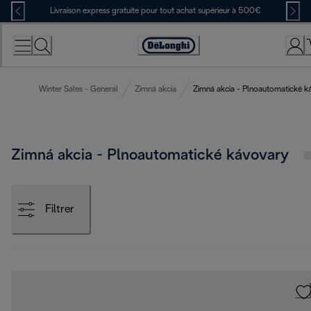
Skip
Livraison express gratuite pour tout achat supérieur à 500€
to
Content
Déclaration
d'accessibilité
Winter Sales - General
Zimná akcia
Zimná akcia - Plnoautomatické k
Zimná akcia - Plnoautomatické kávovary
Filtrer