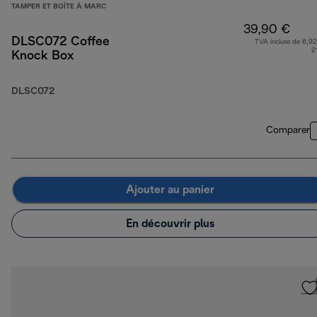
TAMPER ET BOÎTE À MARC
39,90 €
DLSC072 Coffee
TVA incluse de 6,92
2
Knock Box
DLSC072
Comparer
Ajouter au panier
En découvrir plus