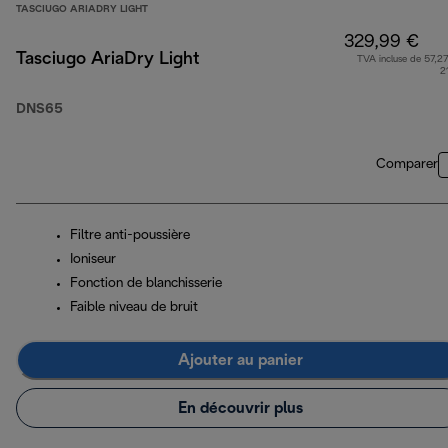
TASCIUGO ARIADRY LIGHT
329,99 €
Tasciugo AriaDry Light
TVA incluse de 57,27
2
DNS65
Comparer
Filtre anti-poussière
Ioniseur
Fonction de blanchisserie
Faible niveau de bruit
Ajouter au panier
En découvrir plus