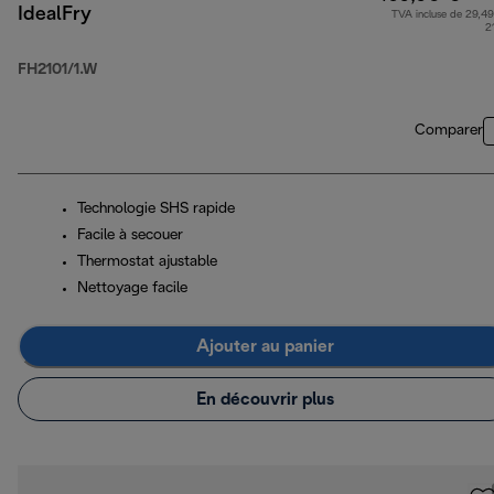
IdealFry
TVA incluse de 29,49
2
FH2101/1.W
Comparer
Technologie SHS rapide
Facile à secouer
Thermostat ajustable
Nettoyage facile
Ajouter au panier
En découvrir plus