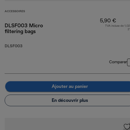
ACCESSOIRES
5,90 €
DLSF003 Micro
TVA incluse de 1,02
2
filtering bags
DLSF003
Comparer
Ajouter au panier
En découvrir plus