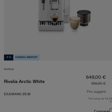
-7 %
CADEAU GRATUIT
RIVELIA
649,00 €
Rivelia Arctic White
699,90 €
Prix suggéré
EXAM440.35.W
TVA incluse de 112,64
pri
2
Comparer