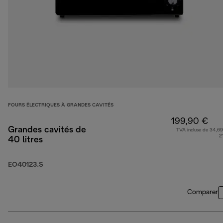
FOURS ÉLECTRIQUES À GRANDES CAVITÉS
199,90 €
Grandes cavités de
TVA incluse de 34,69
2
40 litres
EO40123.S
Comparer