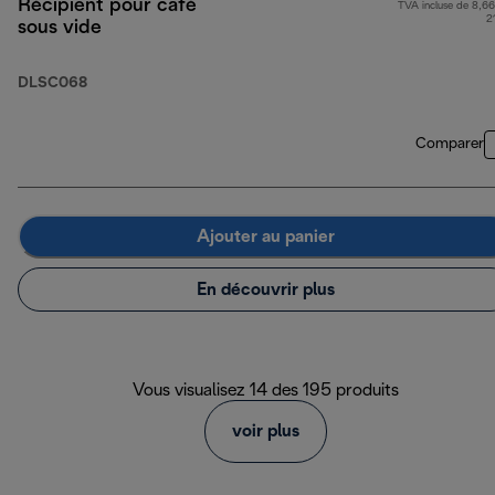
Récipient pour café
TVA incluse de 8,66
2
sous vide
DLSC068
Comparer
Ajouter au panier
En découvrir plus
Vous visualisez 14 des 195 produits
voir plus