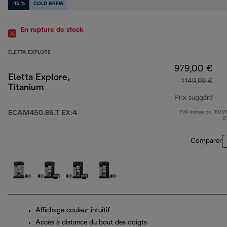
-15 %
COLD BREW
En rupture de stock
ELETTA EXPLORE
979,00 €
Eletta Explore,
1 149,99 €
Titanium
Prix suggéré
ECAM450.86.T EX:4
TVA incluse de 169,91
prix
2
Comparer
Affichage couleur intuitif
Accès à distance du bout des doigts