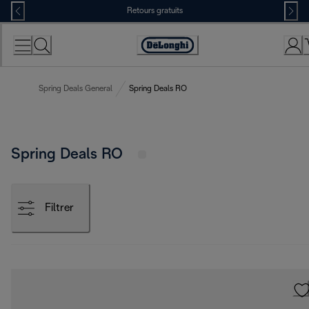
Skip
Retours gratuits
to
Content
Déclaration
d'accessibilité
Spring Deals General
Spring Deals RO
Spring Deals RO
Filtrer