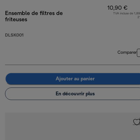
10,90 €
Ensemble de filtres de
TVA incluse de 1,89
2
friteuses
DLSK001
Comparer
Ajouter au panier
En découvrir plus