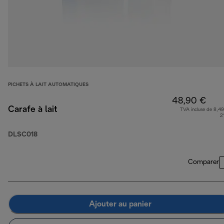
PICHETS À LAIT AUTOMATIQUES
48,90 €
Carafe à lait
TVA incluse de 8,49
2
DLSC018
Comparer
Ajouter au panier