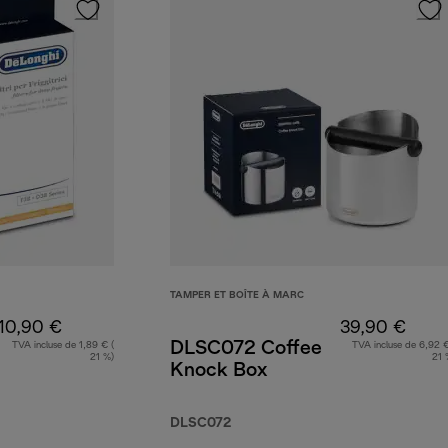
TAMPER ET BOÎTE À MARC
10,90 €
39,90 €
DLSC072 Coffee
TVA incluse de 1,89 € (
TVA incluse de 6,92 €
21 %)
21 
Knock Box
DLSC072