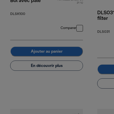
Bol avec pale
21 %)
DLS031
DLSK100
filter
Comparer
DLS031
Ajouter au panier
En découvrir plus