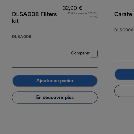
32,90 €
DLSA008 Filters
Carafe à
TVA incluse de 5,71 € (
21 %)
kit
DLSC006
DLSA008
Comparer
Ajouter au panier
En découvrir plus