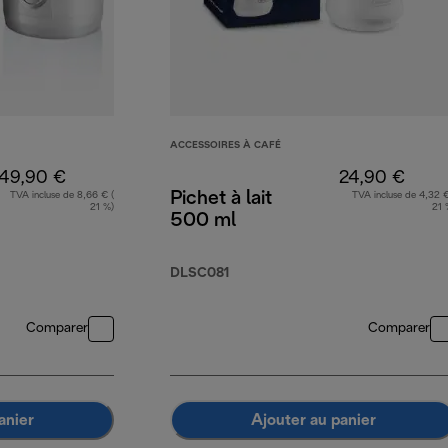
ACCESSOIRES À CAFÉ
49,90 €
24,90 €
Pichet à lait
TVA incluse de 8,66 € (
TVA incluse de 4,32 €
21 %)
21 
500 ml
DLSC081
Comparer
Comparer
anier
Ajouter au panier