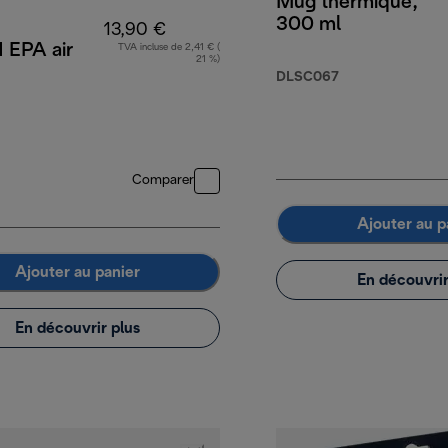
Mug thermique,
300 ml
13,90 €
 EPA air
TVA incluse de 2,41 € (
21 %)
DLSC067
Comparer
Ajouter au p
Ajouter au panier
En découvrir
En découvrir plus