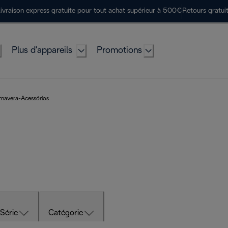
ivraison express gratuite pour tout achat supérieur à 500€
Retours gratui
Plus d'appareils
Promotions
mavera-Acessórios
Série
Catégorie