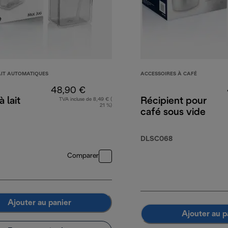
AIT AUTOMATIQUES
ACCESSOIRES À CAFÉ
48,90 €
 lait
Récipient pour
TVA incluse de 8,49 € (
21 %)
café sous vide
DLSC068
Comparer
Ajouter au panier
Ajouter au p