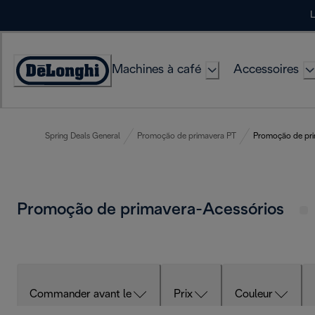
Skip
L
to
Content
Machines à café
Accessoires
Déclaration
d'accessibilité
Spring Deals General
Promoção de primavera PT
Promoção de pri
Promoção de primavera-Acessórios
Commander avant le
Prix
Couleur