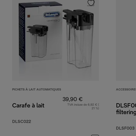
PICHETS À LAIT AUTOMATIQUES
ACCESSOIRE
39,90 €
Carafe à lait
DLSF00
TVA incluse de 6,92 € (
21 %)
filterin
DLSC022
DLSF003