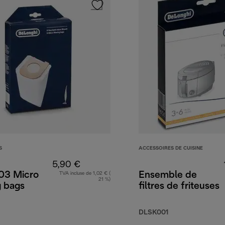
S
ACCESSOIRES DE CUISINE
5,90 €
3 Micro
Ensemble de
TVA incluse de 1,02 € (
21 %)
g bags
filtres de friteuses
DLSK001