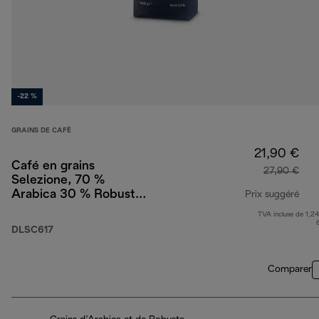
-22 %
GRAINS DE CAFÈ
21,90 €
Café en grains
27,90 €
Selezione, 70 %
Arabica 30 % Robusta,
Prix suggéré
1 kg
TVA incluse de 1,24
prix
DLSC617
Comparer