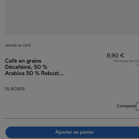
GRAINS DE CAFÈ
9,90 €
Café en grains
TVA incluse de 1,72
2
Décaféiné, 50 %
Arabica 50 % Robusta,
250 g
DLSC603
Comparer
Ajouter au panier