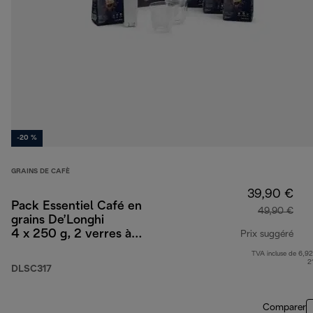
-20 %
GRAINS DE CAFÈ
39,90 €
Pack Essentiel Café en
49,90 €
grains De’Longhi
4 x 250 g, 2 verres à
Prix suggéré
cappuccino et filtre à
TVA incluse de 6,92
prix
eau
2
DLSC317
Comparer