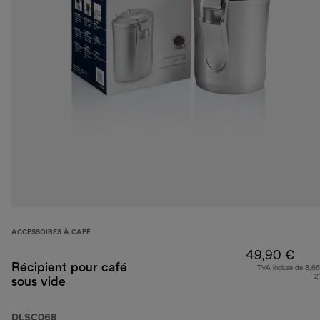
ACCESSOIRES À CAFÉ
49,90 €
Récipient pour café
TVA incluse de 8,66
2
sous vide
DLSC068