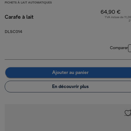
PICHETS À LAIT AUTOMATIQUES
64,90 €
Carafe à lait
TVA incluse de 11,26
2
DLSC014
Comparer
Ajouter au panier
En découvrir plus