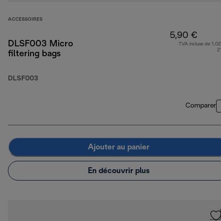
ACCESSOIRES
5,90 €
DLSF003 Micro
TVA incluse de 1,02
2
filtering bags
DLSF003
Comparer
Ajouter au panier
En découvrir plus