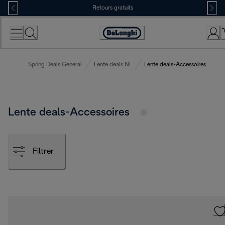
Skip
Retours gratuits
to
Content
Déclaration
d'accessibilité
Spring Deals General
Lente deals NL
Lente deals-Accessoires
Lente deals-Accessoires
Filtrer