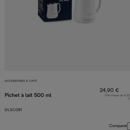
ACCESSOIRES À CAFÉ
24,90 €
Pichet à lait 500 ml
TVA incluse de 4,32
2
DLSC081
Comparer