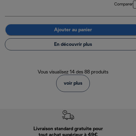
Comparer
Ajouter au panier
En découvrir plus
Vous visualisez 14 des 88 produits
voir plus
Livraison standard gratuite pour
Ret
tout achat supérieur à 49€