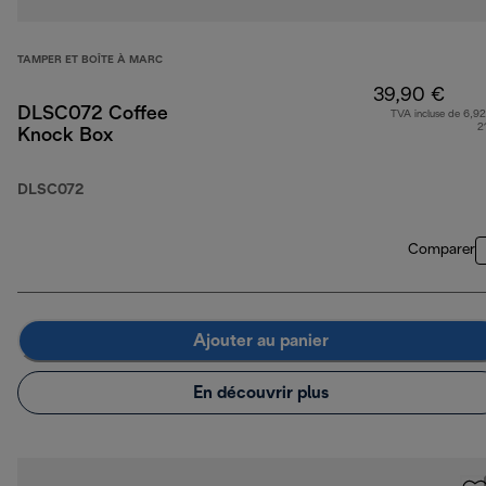
TAMPER ET BOÎTE À MARC
39,90 €
DLSC072 Coffee
TVA incluse de 6,92
2
Knock Box
DLSC072
Comparer
Ajouter au panier
En découvrir plus