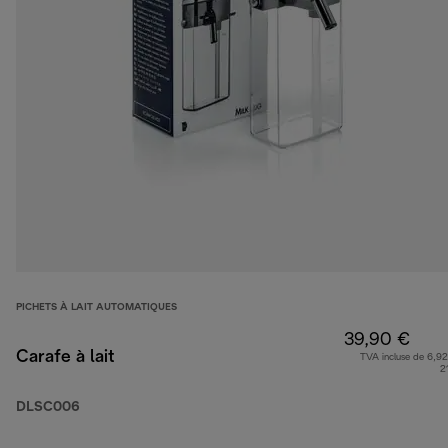
PICHETS À LAIT AUTOMATIQUES
39,90 €
Carafe à lait
TVA incluse de 6,92
2
DLSC006