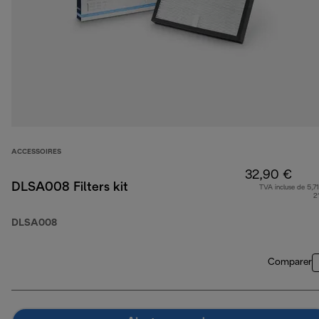
ACCESSOIRES
32,90 €
DLSA008 Filters kit
TVA incluse de 5,71
2
DLSA008
Comparer