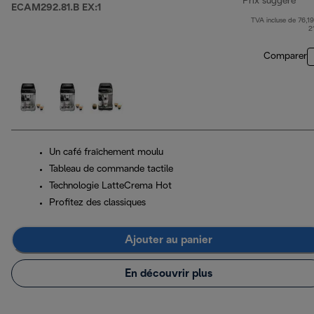
Prix suggéré
ECAM292.81.B EX:1
TVA incluse de 76,19
pri
2
Comparer
Un café fraîchement moulu
Tableau de commande tactile
Technologie LatteCrema Hot
Profitez des classiques
Ajouter au panier
En découvrir plus