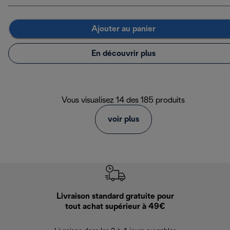
Ajouter au panier
En découvrir plus
Vous visualisez 14 des 185 produits
voir plus
Livraison standard gratuite pour
Ret
tout achat supérieur à 49€
30 jours pour 