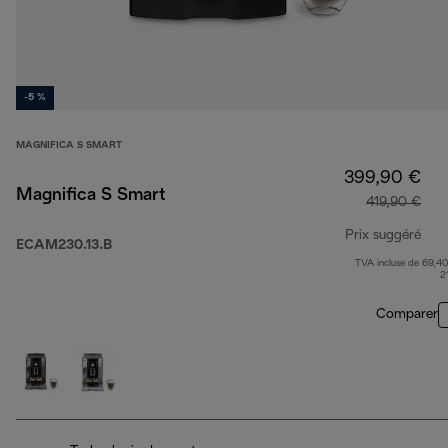
-5 %
MAGNIFICA S SMART
399,90 €
Magnifica S Smart
419,90 €
Prix suggéré
ECAM230.13.B
TVA incluse de 69,40
prix
2
Comparer