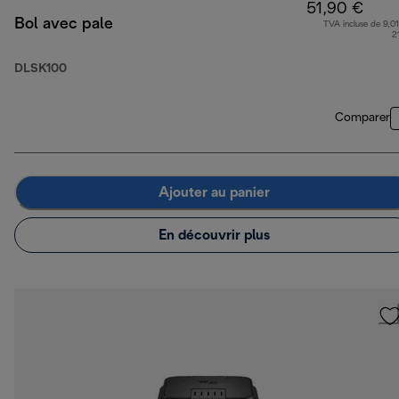
51,90 €
Bol avec pale
TVA incluse de 9,01
2
DLSK100
Comparer
Ajouter au panier
En découvrir plus