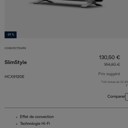
-21 %
CONVECTEURS
130,50 €
SlimStyle
164,90 €
Prix suggéré
HCX9120E
TVA incluse de 22,65
prix
2
Comparer
Effet de convection
Technologie Hi-Fi