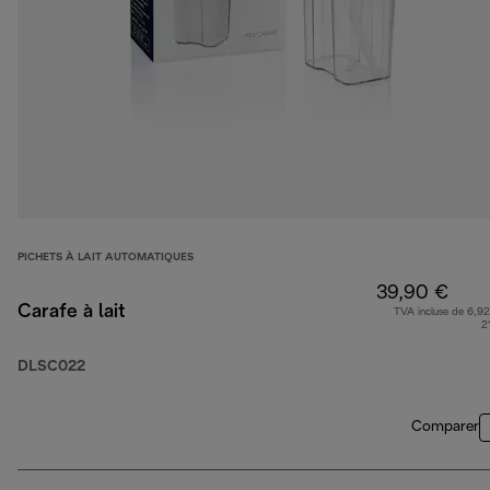
PICHETS À LAIT AUTOMATIQUES
39,90 €
Carafe à lait
TVA incluse de 6,92
2
DLSC022
Comparer