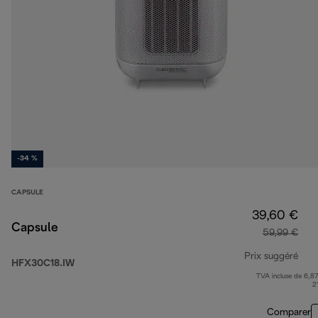
-34 %
CAPSULE
39,60 €
Capsule
59,99 €
Prix suggéré
HFX30C18.IW
TVA incluse de 6,87
prix
2
Comparer