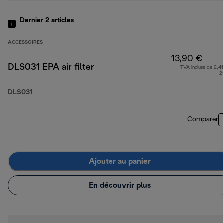
Dernier 2
articles
ACCESSOIRES
13,90 €
DLS031 EPA air filter
TVA incluse de 2,41
2
DLS031
Comparer
Ajouter au panier
En découvrir plus