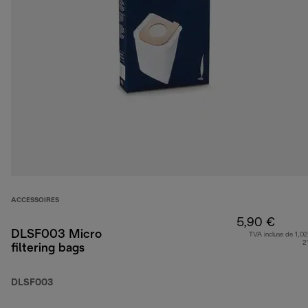
ACCESSOIRES
5,90 €
DLSF003 Micro
TVA incluse de 1,02
2
filtering bags
DLSF003