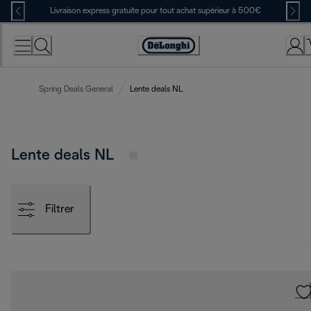
Skip
Livraison express gratuite pour tout achat supérieur à 500€
to
Content
Déclaration
d'accessibilité
Spring Deals General
Lente deals NL
Lente deals NL
Filtrer