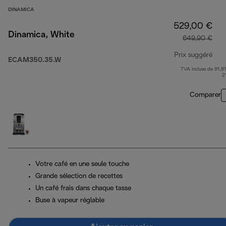
DINAMICA
529,00 €
Dinamica, White
649,90 €
Prix suggéré
ECAM350.35.W
TVA incluse de 91,81
prix
2
Comparer
Votre café en une seule touche
Grande sélection de recettes
Un café frais dans chaque tasse
Buse à vapeur réglable