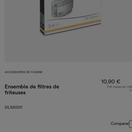
ACCESSOIRES DE CUISINE
10,90 €
Ensemble de filtres de
TVA incluse de 1,89
2
friteuses
DLSK001
Comparer