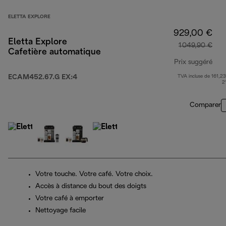
ELETTA EXPLORE
929,00 €
Eletta Explore
1 049,90 €
Cafetière automatique
Prix suggéré
ECAM452.67.G EX:4
TVA incluse de 161,23
prix
2
Comparer
Votre touche. Votre café. Votre choix.
Accès à distance du bout des doigts
Votre café à emporter
Nettoyage facile