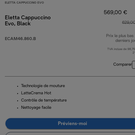
ELETTA CAPPUCCINO EVO
569,00 €
Eletta Cappuccino
629,0
Evo, Black
Prix le plus bas
ECAM46.860.B
derniers jo
TVA incluse de 98,75
2
Comparer
Technologie de mouture
LatteCrema Hot
Contrôle de température
Nettoyage facile
Préviens-moi