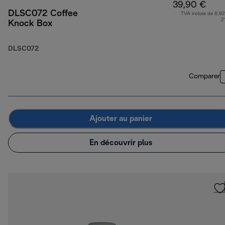
39,90 €
DLSC072 Coffee
TVA incluse de 6,92
2
Knock Box
DLSC072
Comparer
Ajouter au panier
En découvrir plus