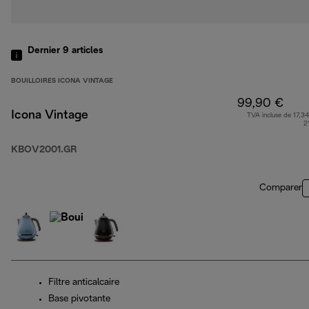
Dernier 9
articles
BOUILLOIRES ICONA VINTAGE
99,90 €
Icona Vintage
TVA incluse de 17,34
2
KBOV2001.GR
Comparer
Filtre anticalcaire
Base pivotante