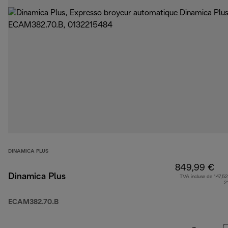
DINAMICA PLUS
849,99 €
Dinamica Plus
TVA incluse de 147,52
2
ECAM382.70.B