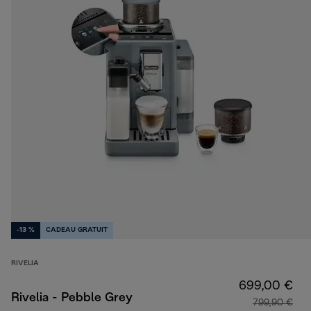
-13 %
CADEAU GRATUIT
RIVELIA
699,00 €
Rivelia - Pebble Grey
799,90 €