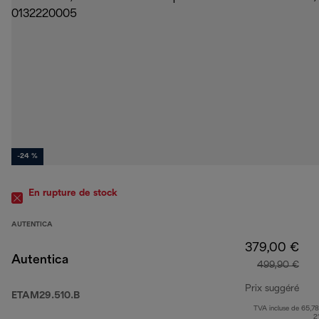
-24 %
En rupture de stock
AUTENTICA
379,00 €
Autentica
499,90 €
Prix suggéré
ETAM29.510.B
TVA incluse de 65,78
prix
2