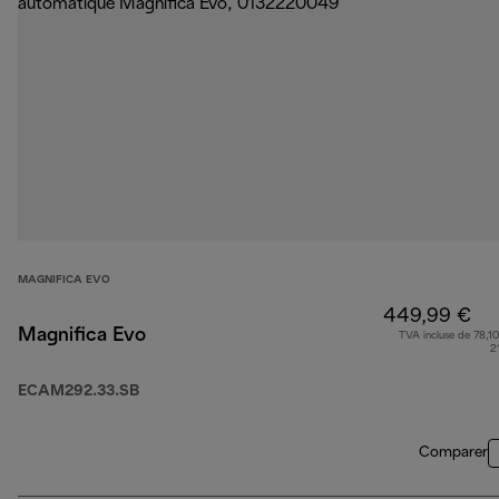
MAGNIFICA EVO
449,99 €
Magnifica Evo
TVA incluse de 78,10
2
ECAM292.33.SB
Comparer