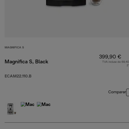
MAGNIFICA S
399,90 €
Magnifica S, Black
TVA incluse de 69,40
2
ECAM22.110.B
Comparer