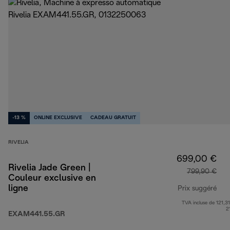
-13 %
ONLINE EXCLUSIVE
CADEAU GRATUIT
RIVELIA
699,00 €
Rivelia Jade Green |
799,90 €
Couleur exclusive en
ligne
Prix suggéré
TVA incluse de 121,31
pri
2
EXAM441.55.GR