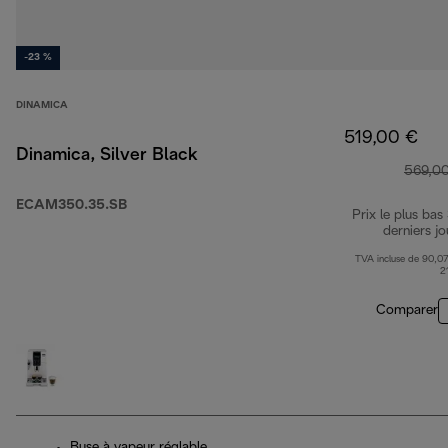
-23 %
DINAMICA
519,00 €
Dinamica, Silver Black
569,0
ECAM350.35.SB
Prix le plus bas
derniers jo
TVA incluse de 90,07
2
Comparer
Buse à vapeur réglable