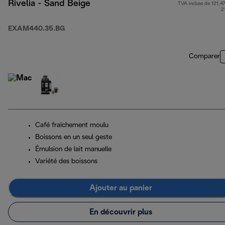
Rivelia - Sand Beige
TVA incluse de 121,47
2
EXAM440.35.BG
Comparer
Café fraîchement moulu
Boissons en un seul geste
Émulsion de lait manuelle
Variété des boissons
Ajouter au panier
En découvrir plus