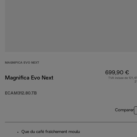
MAGNIFICA EVO NEXT
699,90 €
Magnifica Evo Next
TVA incluse de 121,47
2
ECAM312.80.TB
Comparer
Que du café fraîchement moulu