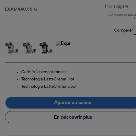
Prix suggéré
EXAM440.55.G
TVA incluse de 121,31
pri
2
Comparer
Café fraîchement moulu
Technologie LatteCrema Hot
Technologie LatteCrema Cool
Ajouter au panier
En découvrir plus