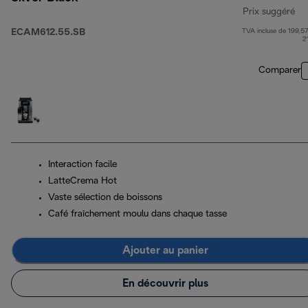
Prix suggéré
ECAM612.55.SB
TVA incluse de 199,57
pr
2
Comparer
Interaction facile
LatteCrema Hot
Vaste sélection de boissons
Café fraîchement moulu dans chaque tasse
Ajouter au panier
En découvrir plus