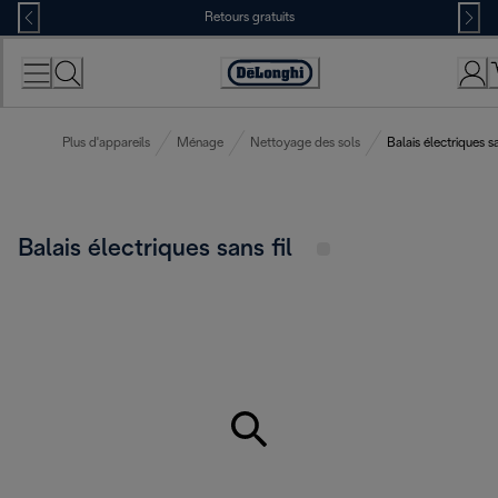
Skip
Retours gratuits
to
Content
Déclaration
d'accessibilité
Plus d'appareils
Ménage
Nettoyage des sols
Balais électriques sa
Balais électriques sans fil