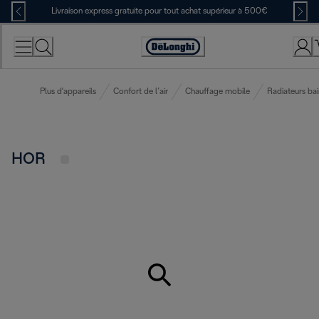
Skip
Livraison express gratuite pour tout achat supérieur à 500€
to
Content
Déclaration
d'accessibilité
Plus d'appareils
Confort de l’air
Chauffage mobile
Radiateurs bai
HOR