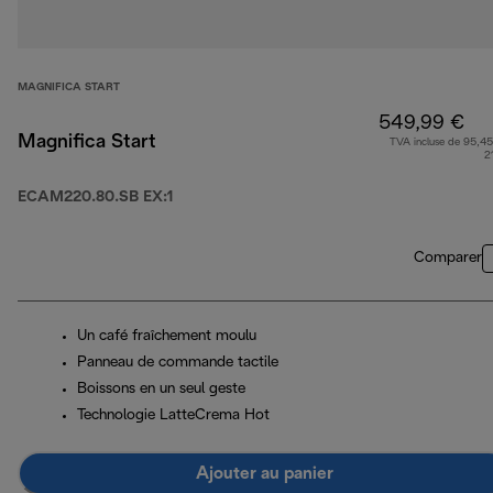
MAGNIFICA START
549,99 €
Magnifica Start
TVA incluse de 95,45
2
ECAM220.80.SB EX:1
Comparer
Un café fraîchement moulu
Panneau de commande tactile
Boissons en un seul geste
Technologie LatteCrema Hot
Ajouter au panier