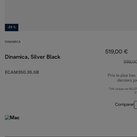
-23 %
DINAMICA
519,00 €
Dinamica, Silver Black
569,0
ECAM350.35.SB
Prix le plus bas
derniers jo
TVA incluse de 90,07
2
Comparer