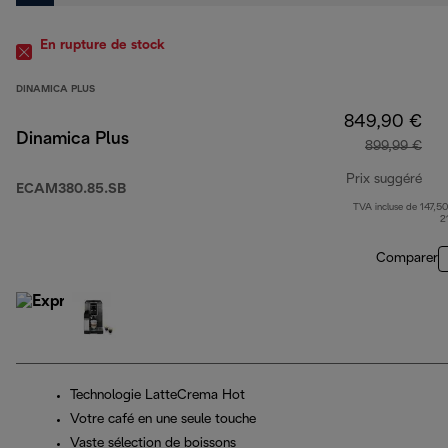
En rupture de stock
DINAMICA PLUS
849,90 €
Dinamica Plus
899,99 €
Prix suggéré
ECAM380.85.SB
TVA incluse de 147,50
pri
2
Comparer
Technologie LatteCrema Hot
Votre café en une seule touche
Vaste sélection de boissons