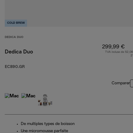
COLD BREW
DEDICA DUO
299,99 €
Dedica Duo
TVA incluse de 52,06
2
EC890.GR
Comparer
De multiples types de boisson
Une micromousse parfaite