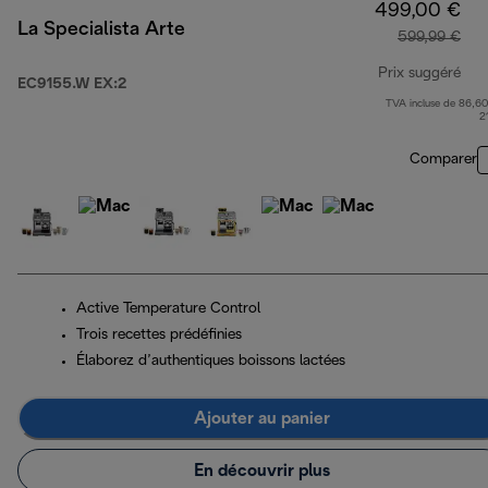
499,00 €
La Specialista Arte
599,99 €
Prix suggéré
EC9155.W EX:2
TVA incluse de 86,60
pri
2
Comparer
Active Temperature Control
Trois recettes prédéfinies
Élaborez d’authentiques boissons lactées
Ajouter au panier
En découvrir plus