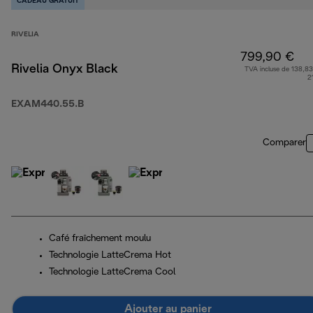
CADEAU GRATUIT
RIVELIA
799,90 €
Rivelia Onyx Black
TVA incluse de 138,83
2
EXAM440.55.B
Comparer
Café fraîchement moulu
Technologie LatteCrema Hot
Technologie LatteCrema Cool
Ajouter au panier