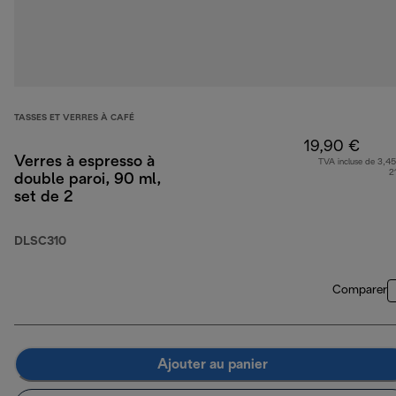
TASSES ET VERRES À CAFÉ
19,90 €
Verres à espresso à
TVA incluse de 3,45
2
double paroi, 90 ml,
set de 2
DLSC310
Comparer
Ajouter au panier