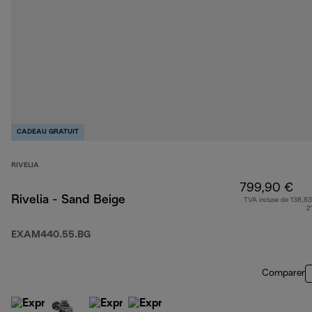
CADEAU GRATUIT
RIVELIA
799,90 €
Rivelia - Sand Beige
TVA incluse de 138,83
2
EXAM440.55.BG
Comparer