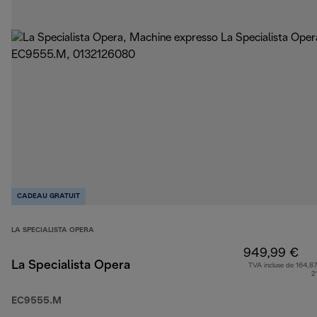
CADEAU GRATUIT
LA SPECIALISTA OPERA
949,99 €
La Specialista Opera
TVA incluse de 164,87
2
EC9555.M