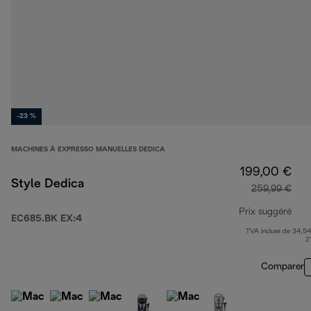
-23 %
MACHINES À EXPRESSO MANUELLES DEDICA
199,00 €
Style Dedica
259,99 €
Prix suggéré
EC685.BK EX:4
TVA incluse de 34,54
prix
2
Comparer