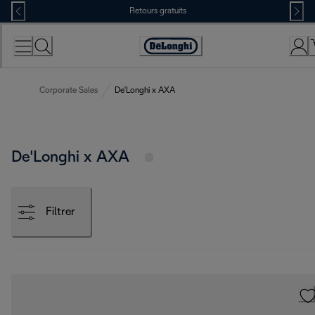
Skip
Retours gratuits
to
Content
Déclaration
d'accessibilité
Corporate Sales
De'Longhi x AXA
De'Longhi x AXA
Filtrer