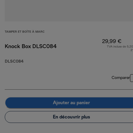
TAMPER ET BOÎTE À MARC
29,99 €
Knock Box DLSC084
TVA incluse de 5,20
2
DLSC084
Comparer
Ajouter au panier
En découvrir plus