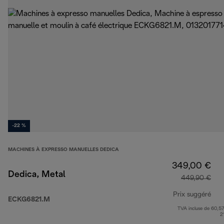
-22 %
MACHINES À EXPRESSO MANUELLES DEDICA
349,00 €
Dedica, Metal
449,90 €
Prix suggéré
ECKG6821.M
TVA incluse de 60,57
pri
2