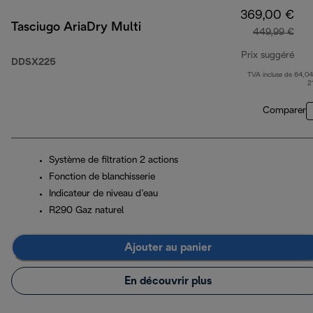
369,00 €
Tasciugo AriaDry Multi
449,99 €
Prix suggéré
DDSX225
TVA incluse de 64,04
prix
2
Comparer
Système de filtration 2 actions
Fonction de blanchisserie
Indicateur de niveau d’eau
R290 Gaz naturel
Ajouter au panier
En découvrir plus