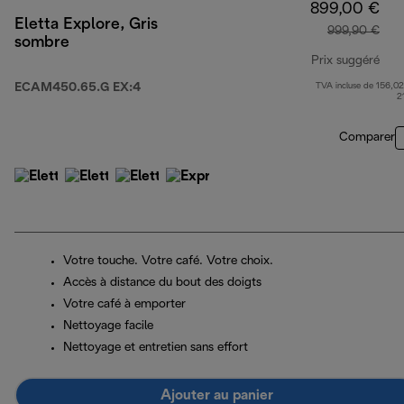
899,00 €
Eletta Explore, Gris
999,90 €
sombre
Prix suggéré
ECAM450.65.G EX:4
TVA incluse de 156,02
prix
2
Comparer
Votre touche. Votre café. Votre choix.
Accès à distance du bout des doigts
Votre café à emporter
Nettoyage facile
Nettoyage et entretien sans effort
Ajouter au panier