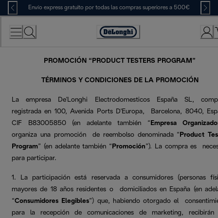
Skip
Envío express gratuito por todas las compras superiores a 500€
to
Content
Accessibility
Statement
PROMOCIÓN “PRODUCT TESTERS PROGRAM”
TÉRMINOS Y CONDICIONES DE LA PROMOCIÓN
La empresa De'Longhi Electrodomesticos España SL, comp
registrada en 100, Avenida Ports D'Europa, Barcelona, 8040, Esp
CIF B83005850 (en adelante también “
Empresa Organizado
organiza una promoción de reembolso denominada “
Product Tes
Program
” (en adelante también “
Promoción
”). La compra es neces
para participar.
1. La participación está reservada a consumidores (personas físi
mayores de 18 años residentes o domiciliados en España (en adel
“
Consumidores Elegibles
”) que, habiendo otorgado el consentimi
para la recepción de comunicaciones de marketing, recibirán