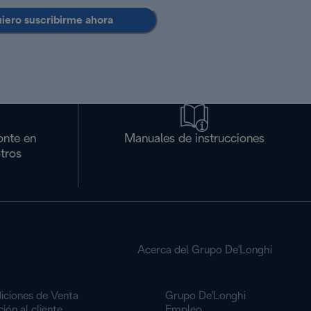
uiero suscribirme ahora
onte en
Manuales de instrucciones
tros
Acerca del Grupo De'Longhi
iciones de Venta
Grupo De'Longhi
ión al cliente
Empleo