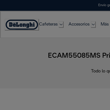
Skip
Envío g
to
Content
Cafeteras
Accesorios
Más 
Accessibility
Statement
ECAM55085MS Prima
Todo lo q