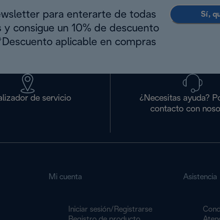
ewsletter para enterarte de todas
Sí, q
s y consigue un 10% de descuento
(*Descuento aplicable en compras
lizador de servicio
¿Necesitas ayuda? P
contacto con noso
Mi cuenta
Asistencia
Iniciar sesión/Registrarse
Cond
Registro de producto
Atenc