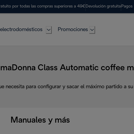
ratuito por todas las compras superiores a 49€
Devolución gratuita
Pagos 
electrodomésticos
Promociones
Donna Class Automatic coffee ma
ue necesita para configurar y sacar el máximo partido a su
Manuales y más