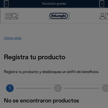
Skip
Devolución gratuita
to
Content
Accessibility
Statement
Volver atrás
Registra tu producto
Registra tu producto y desbloquea un sinfín de beneficios.
1
2
3
No se encontraron productos