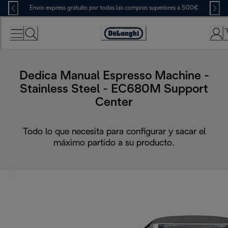
Skip
Envío express gratuito por todas las compras superiores a 500€
to
Content
Accessibility
Statement
Dedica Manual Espresso Machine -
Stainless Steel - EC680M Support
Center
Todo lo que necesita para configurar y sacar el
máximo partido a su producto.