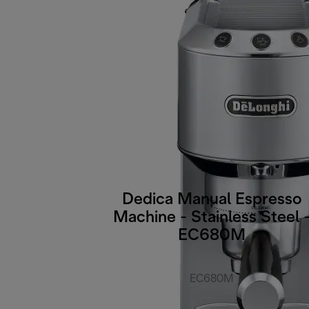
Dedica Manual Espresso
Machine - Stainless Steel 
EC680M
EC680M