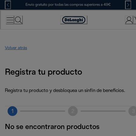
Skip
Envío gratuito por todas las compras superiores a 49€
to
Content
Accessibility
Statement
Volver atrás
Registra tu producto
Registra tu producto y desbloquea un sinfín de beneficios.
1
2
3
No se encontraron productos