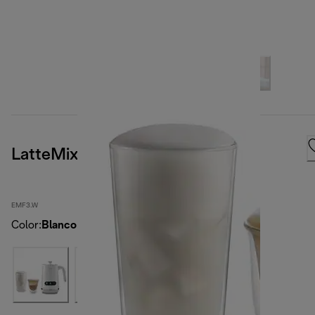
LatteMix
EMF3.W
Color
:
Blanco