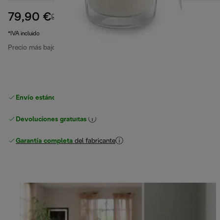
79,90 €
precio original 99,90 €
99,90 €
(-20 %)
*IVA incluido
Precio más bajo en los últimos 30 días
79,90 €
Envío estándar gratuito
superior a 49 €
Devoluciones gratuitas
Garantía completa
del fabricante