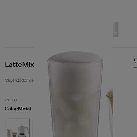
LatteMix
Vaporizador de leche
EMF3.M
Color
:
Metal