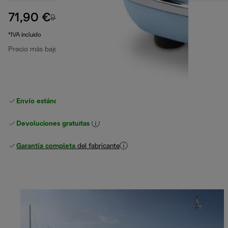
71,90 €
precio original 99,90 €
99,90 €
(-28 %)
*IVA incluido
Precio más bajo en los últimos 30 días
89,90 €
(-20 %)
Envío estándar gratuito
superior a 49 €
Devoluciones gratuitas
Garantía completa
del fabricante