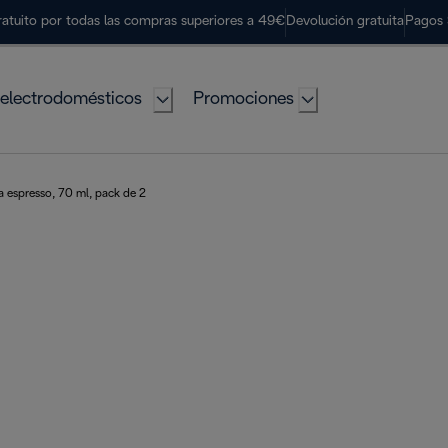
ratuito por todas las compras superiores a 49€
Devolución gratuita
Pagos 
electrodomésticos
Promociones
a espresso, 70 ml, pack de 2