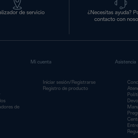
lizador de servicio
¿Necesitas ayuda? P
contacto con noso
Mi cuenta
Asistencia
Iniciar sesión/Registrarse
Cond
Registro de producto
Atenc
r
Polít
dos
Devo
dores de
Manu
Preg
Centr
Entr
Regu