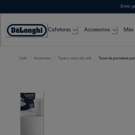
Skip
Envío g
to
Content
Cafeteras
Accesorios
Más 
Accessibility
Statement
Café
Accesorios
Tazas y vasos de café
Tazas de porcelana par