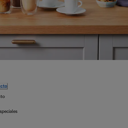
ucto
cto
speciales