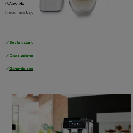
*IVA incluido
Precio más bajo en los últimos 30 días
1449,90 €
(-3 %)
Envío estándar gratuito
superior a 49 €
Devoluciones gratuitas
Garantía completa
del fabricante