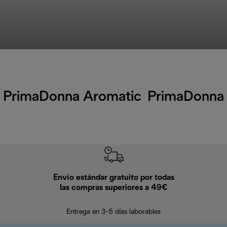
PrimaDonna Aromatic
PrimaDonna
Envío estándar gratuito por todas
Devo
las compras superiores a 49€
En los siguien
Entrega en 3-5 días laborables