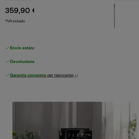
359,90 €
precio original 399,90 €
399,90 €
(-10 %)
*IVA incluido
Envío estándar gratuito
superior a 49 €
Devoluciones gratuitas
Garantía completa
del fabricante