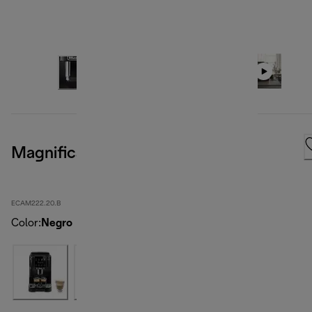
Magnifica Start
ECAM222.20.B
Color
:
Negro