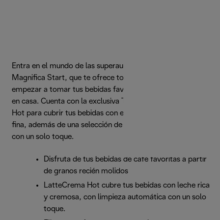
Entra en el mundo de las superautomáticas con De'Longhi
Magnifica Start, que te ofrece todo lo que necesitas para
empezar a tomar tus bebidas favoritas a base de espresso
en casa. Cuenta con la exclusiva Tecnología LatteCrema
Hot para cubrir tus bebidas con espuma de leche rica y
fina, además de una selección de bebidas que se preparan
con un solo toque.
Disfruta de tus bebidas de café favoritas a partir
de granos recién molidos
LatteCrema Hot cubre tus bebidas con leche rica
y cremosa, con limpieza automática con un solo
toque.