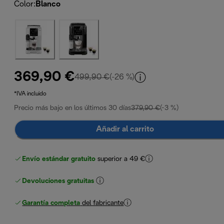
Color
:
Blanco
369,90 €
precio original 499,90 €
499,90 €
(-26 %)
*IVA incluido
Precio más bajo en los últimos 30 días
379,90 €
(-3 %)
Añadir al carrito
Envío estándar gratuito
superior a 49 €
Devoluciones gratuitas
Garantía completa
del fabricante