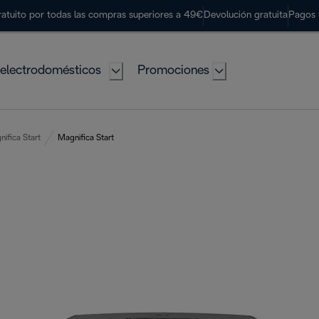
ratuito por todas las compras superiores a 49€
Devolución gratuita
Pagos 
electrodomésticos
Promociones
ifica Start
Magnifica Start