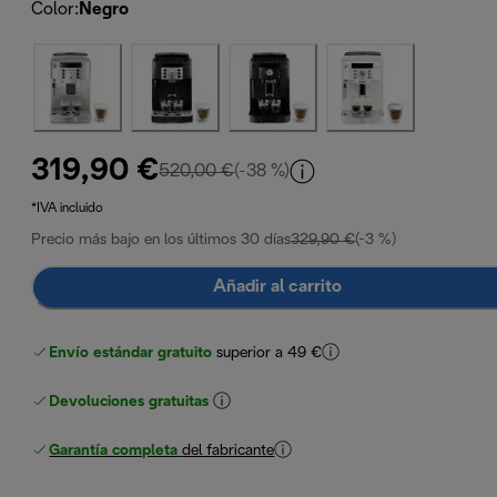
Color
:
Negro
319,90 €
precio original 520,00 €
520,00 €
(-38 %)
*IVA incluido
Precio más bajo en los últimos 30 días
329,90 €
(-3 %)
Añadir al carrito
Envío estándar gratuito
superior a 49 €
Devoluciones gratuitas
Garantía completa
del fabricante