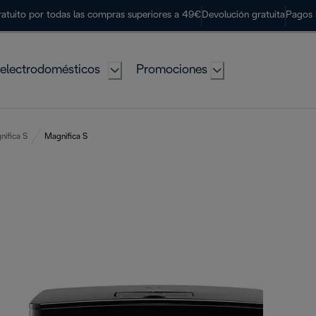
ratuito por todas las compras superiores a 49€
Devolución gratuita
Pagos 
electrodomésticos
Promociones
nifica S
Magnifica S