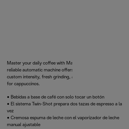
Master your daily coffee with Magnifica S. This classic,
reliable automatic machine offers a manual dial for
custom intensity, fresh grinding, and a traditional frother
for cappuccinos.
• Bebidas a base de café con solo tocar un botón
• El sistema Twin-Shot prepara dos tazas de espresso a la
vez
• Cremosa espuma de leche con el vaporizador de leche
manual ajustable