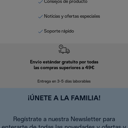
Consejos de producto
Noticias y ofertas especiales
Soporte rápido
Envío estándar gratuito por todas
Devo
las compras superiores a 49€
En los siguien
Entrega en 3-5 días laborables
¡ÚNETE A LA FAMILIA!
Regístrate a nuestra Newsletter para
enterarte de todas las novedades y ofertas y