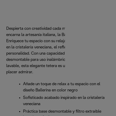
Despierta con creatividad cada mañana con la tetera que
encarna la artesanía italiana, la Ballerina de De'Longhi.
Enriquece tu espacio con su relajante tono negro inspirado
en la cristalería veneciana, el reflejo perfecto de tu
personalidad. Con una capacidad de 1,7 l, base
desmontable para uso inalámbrico y filtro extraíble
lavable, esta elegante tetera es una alegría de usar y un
placer admirar.
Añade un toque de relax a tu espacio con el
diseño Ballerina en color negro
Sofisticado acabado inspirado en la cristalería
veneciana
Práctica base desmontable y filtro extraíble