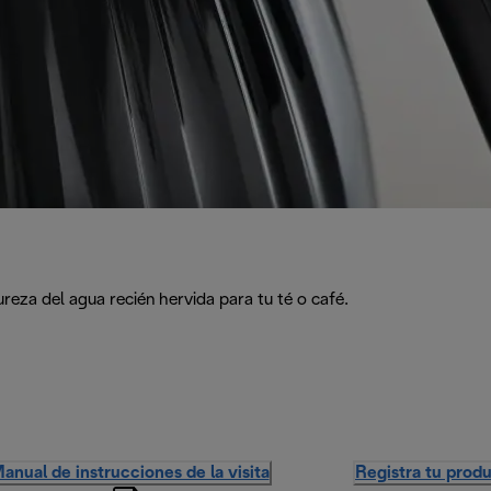
ureza del agua recién hervida para tu té o café.
anual de instrucciones de la visita
Registra tu prod