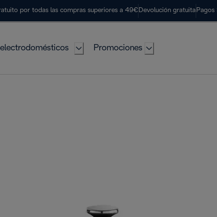
ratuito por todas las compras superiores a 49€
Devolución gratuita
Pagos 
electrodomésticos
Promociones