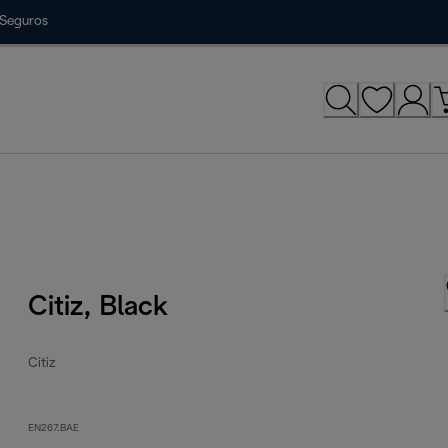
Seguros
Citiz, Black
Citiz
EN267.BAE