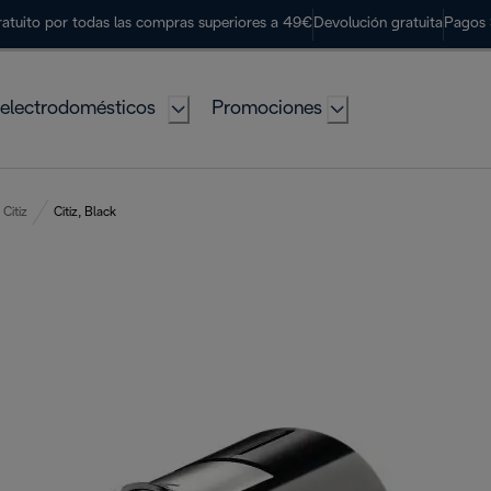
ratuito por todas las compras superiores a 49€
Devolución gratuita
Pagos 
electrodomésticos
Promociones
Citiz
Citiz, Black