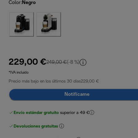
Color
:
Negro
229,00 €
precio original 249,00 €
249,00 €
(-8 %)
*IVA incluido
Precio más bajo en los últimos 30 días
229,00 €
Notifícame
Envío estándar gratuito
superior a 49 €
Devoluciones gratuitas