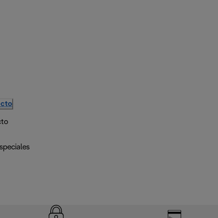
ucto
cto
speciales