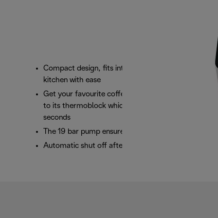
Compact design, fits into any space in your
kitchen with ease
Get your favourite coffee in record time thanks
to its thermoblock which heats the water in 25
seconds
The 19 bar pump ensures perfect results in cup
Automatic shut off after 9 minutes