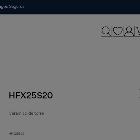
agos Seguros
HFX25S20
Cerámico de torre
HFX25S20