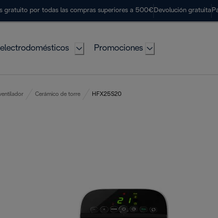
s gratuito por todas las compras superiores a 500€
Devolución gratuita
P
electrodomésticos
Promociones
entilador
Cerámico de torre
HFX25S20