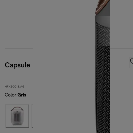
Capsule
HFX30C18.AG
Color
:
Gris