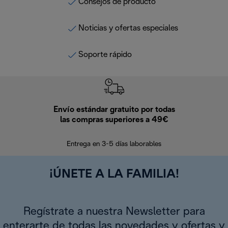
Consejos de producto
Noticias y ofertas especiales
Soporte rápido
Envío estándar gratuito por todas
Devo
las compras superiores a 49€
En los siguien
Entrega en 3-5 días laborables
¡ÚNETE A LA FAMILIA!
Regístrate a nuestra Newsletter para
enterarte de todas las novedades y ofertas y